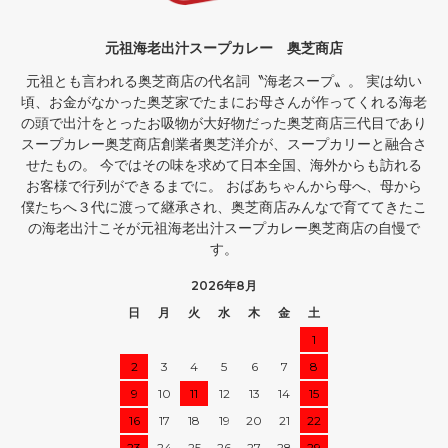
元祖海老出汁スープカレー 奥芝商店
元祖とも言われる奥芝商店の代名詞〝海老スープ〟。 実は幼い
頃、お金がなかった奥芝家でたまにお母さんが作ってくれる海老
の頭で出汁をとったお吸物が大好物だった奥芝商店三代目であり
スープカレー奥芝商店創業者奥芝洋介が、スープカリーと融合さ
せたもの。 今ではその味を求めて日本全国、海外からも訪れる
お客様で行列ができるまでに。 おばあちゃんから母へ、母から
僕たちへ３代に渡って継承され、奥芝商店みんなで育ててきたこ
の海老出汁こそが元祖海老出汁スープカレー奥芝商店の自慢で
す。
2026年8月
日
月
火
水
木
金
土
1
2
3
4
5
6
7
8
9
10
11
12
13
14
15
16
17
18
19
20
21
22
23
24
25
26
27
28
29