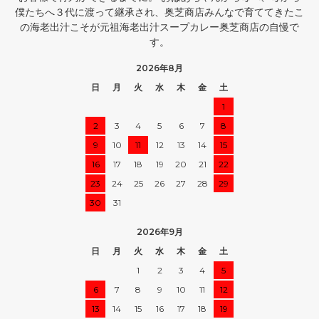
僕たちへ３代に渡って継承され、奥芝商店みんなで育ててきたこ
の海老出汁こそが元祖海老出汁スープカレー奥芝商店の自慢で
す。
2026年8月
日
月
火
水
木
金
土
1
2
3
4
5
6
7
8
9
10
11
12
13
14
15
16
17
18
19
20
21
22
23
24
25
26
27
28
29
30
31
2026年9月
日
月
火
水
木
金
土
1
2
3
4
5
6
7
8
9
10
11
12
13
14
15
16
17
18
19