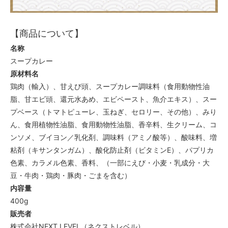
【商品について】
名称
スープカレー
原材料名
鶏肉（輸入）、甘えび頭、スープカレー調味料（食用動物性油
脂、甘エビ頭、還元水あめ、エビペースト、魚介エキス）、スー
プベース（トマトピューレ、玉ねぎ、セロリー、その他）、みり
ん、食用植物性油脂、食用動物性油脂、香辛料、生クリーム、コ
ンソメ、ブイヨン／乳化剤、調味料（アミノ酸等）、酸味料、増
粘剤（キサンタンガム）、酸化防止剤（ビタミンE）、パプリカ
色素、カラメル色素、香料、（一部にえび・小麦・乳成分・大
豆・牛肉・鶏肉・豚肉・ごまを含む）
内容量
400g
販売者
株式会社NEXT LEVEL（ネクストレベル）