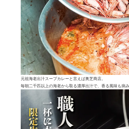
元祖海老出汁スープカレーと言えば奥芝商店。
毎朝二千匹以上の海老から取る濃厚出汁で、香る風味も病