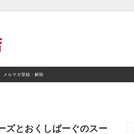
カレー
の日】プレゼント・ギフト特集
ルゥカレー
お試しルゥカレーキャンペーン
メルマガ登録・解除
ーズとおくしばーぐのスー