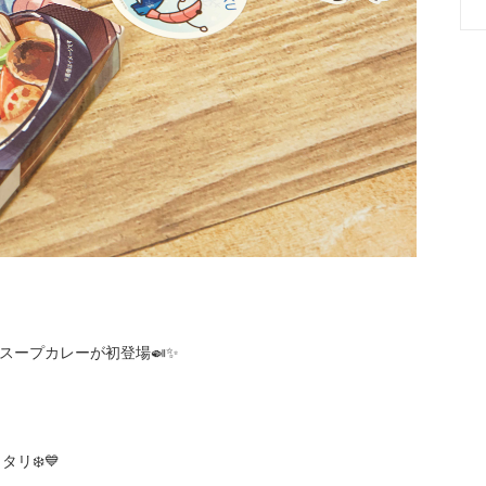
スープカレーが初登場🍛✨
リ❄️💙