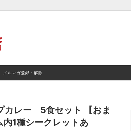
カレー
の日】プレゼント・ギフト特集
ルゥカレー
お試しルゥカレーキャンペーン
メルマガ登録・解除
プカレー 5食セット 【おま
ム内1種シークレットあ