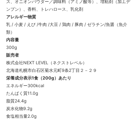
ス、オニオンパウダー／調味料（アミノ酸等）、増粘剤（加工デ
ンプン）、香料、トレハロース、乳化剤
アレルギー物質
乳 / 小麦 / えび /牛肉 /大豆 / 鶏肉 / 豚肉 / ゼラチン/魚醤（魚介
類）
内容量
300g
販売者
株式会社NEXT LEVEL（ネクストレベル）
北海道札幌市白石区菊水元町9条2丁目２－２９
栄養成分表示1食（200g）あたり
エネルギー300kcal
たんぱく質11.0g
脂質24.4g
炭水化物9.2g
食塩相当量2.0g