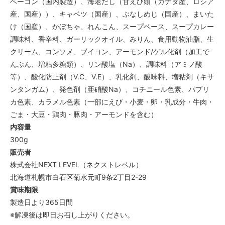
ベーコン（国内製造）、海老だし（甘えび頭（カナダ産、ロシア
産、国産））、キャベツ（国産）、ぶなしめじ（国産）、まいた
け（国産）、かぼちゃ、れんこん、スープベース、スープカレー
調味料、香辛料、ガーリックオイル、みりん、食用動物油脂、生
クリーム、コンソメ、ブイヨン、アーモンド/ゲル化剤（加工で
んぷん、増粘多糖類）、リン酸塩（Na）、調味料（アミノ酸
等）、酸化防止剤（V.C、V.E）、乳化剤、酸味料、増粘剤（キサ
ンタンガム）、発色剤（亜硝酸Na）、コチニール色素、パプリ
カ色素、カラメル色素（一部にえび・小麦・卵・乳成分・牛肉・
ごま・大豆・鶏肉・豚肉・アーモンドを含む）
内容量
300g
販売者
株式会社NEXT LEVEL（ネクストレベル）
北海道札幌市白石区菊水元町9条2丁目2-29
賞味期限
製造日より365日間
※解凍後は即日お召し上がりください。