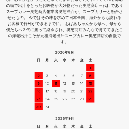
の頭で出汁をとったお吸物が大好物だった奥芝商店三代目であり
スープカレー奥芝商店創業者奥芝洋介が、スープカリーと融合さ
せたもの。 今ではその味を求めて日本全国、海外からも訪れる
お客様で行列ができるまでに。 おばあちゃんから母へ、母から
僕たちへ３代に渡って継承され、奥芝商店みんなで育ててきたこ
の海老出汁こそが元祖海老出汁スープカレー奥芝商店の自慢で
す。
2026年8月
日
月
火
水
木
金
土
1
2
3
4
5
6
7
8
9
10
11
12
13
14
15
16
17
18
19
20
21
22
23
24
25
26
27
28
29
30
31
2026年9月
日
月
火
水
木
金
土